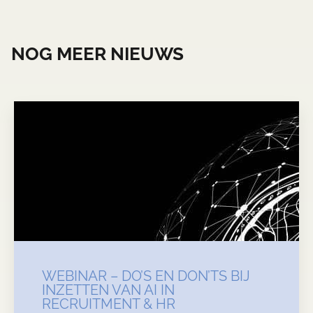
NOG MEER NIEUWS
WEBINAR – DO’S EN DON’TS BIJ
INZETTEN VAN AI IN
RECRUITMENT & HR