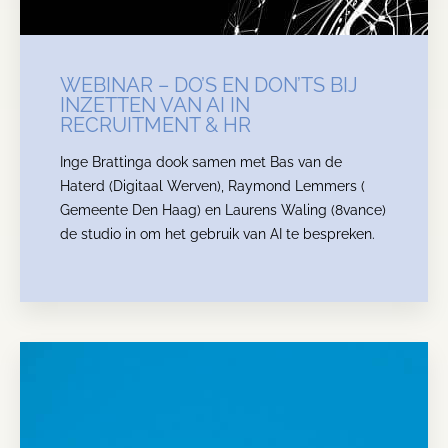
WEBINAR – DO’S EN DON’TS BIJ
INZETTEN VAN AI IN
RECRUITMENT & HR
Inge Brattinga dook samen met Bas van de
Haterd (Digitaal Werven), Raymond Lemmers (
Gemeente Den Haag) en Laurens Waling (8vance)
de studio in om het gebruik van AI te bespreken.